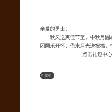
亲爱的勇士：
秋风送爽佳节至，中秋月圆心
团圆乐开怀；借来月光送祝福，
点击礼包中
官网