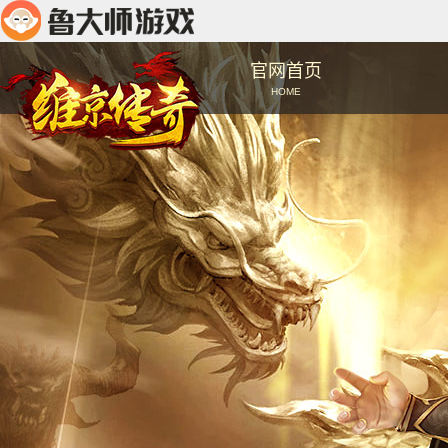
官网首页
HOME