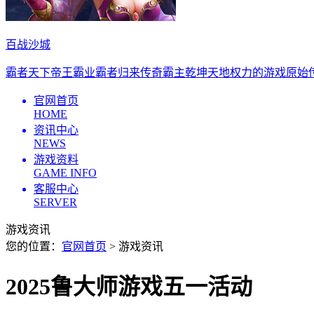
百战沙城
霸者天下
帝王霸业
霸者归来
传奇霸主
乾坤天地
权力的游戏
原始
官网首页
HOME
资讯中心
NEWS
游戏资料
GAME INFO
客服中心
SERVER
游戏资讯
您的位置：
官网首页
> 游戏资讯
2025鲁大师游戏五一活动